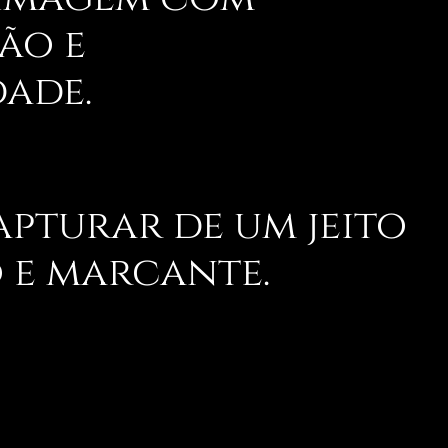
ão e
dade.
apturar de um jeito
 e marcante.