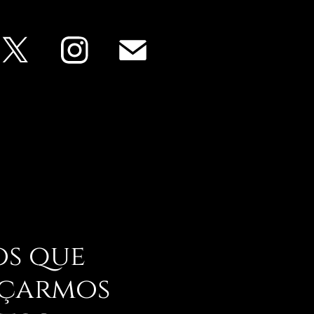
os que
eçarmos